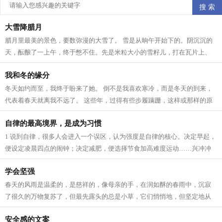
大雪降腊月
腊月里最美的景色，要数弥漫的大雪了。 雪是从晌午开始下的。阴沉沉的
天，酝酿了一上午，终于憋不住。先是米粒大小的雪籽儿，打在瓦片上、
枯枝上，沙沙作响。接着，雪籽中夹带...
我和冬的缘分
冬天如约而至，我终于盼来了她。 倒不是我喜欢寒冷，而是冬天的到来，
代表着春天就离我不远了。 这些年，过得有些步履蹒跚，这样或那样的原
因。所以我一直在期待着 人生 跟季节...
自律的最高境界，是成为习惯
1 说到自律，很多人会进入一个误区，认为强度是自律的核心。决定早起，
便设定凌晨四点的闹钟；决定减肥，便选择节食加高难度运动……兴冲冲
立目标，却因为强度太大，内心已有...
学会坚强
春天的风雨是温柔的，是慈祥的，像母亲的手，在润如酥的春雨中，沉寂
了很久的万物复苏了，但最先露头的总是小草，它们悄悄地，但坚定地从
土里钻出来，为山野铺上一层绿色，充...
安全感的文案