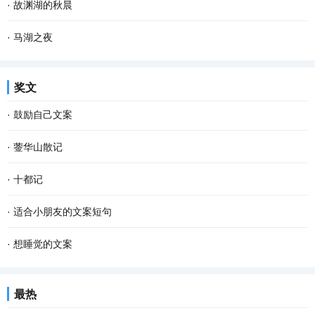
·
故渊湖的秋晨
·
马湖之夜
奖文
·
鼓励自己文案
·
蓥华山散记
·
十都记
·
适合小朋友的文案短句
·
想睡觉的文案
最热