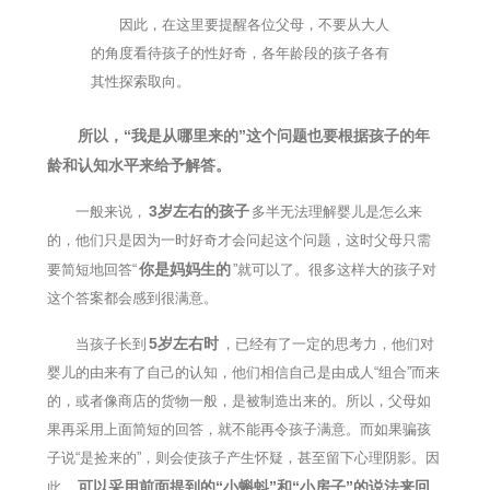
因此，在这里要提醒各位父母，不要从大人
的角度看待孩子的性好奇，各年龄段的孩子各有
其性探索取向。
所以，“我是从哪里来的”这个问题也要根据孩子的年
龄和认知水平来给予解答。
3岁左右的孩子
一般来说，
多半无法理解婴儿是怎么来
的，他们只是因为一时好奇才会问起这个问题，这时父母只需
你是妈妈生的
要简短地回答“
”就可以了。很多这样大的孩子对
这个答案都会感到很满意。
5岁左右时
当孩子长到
，已经有了一定的思考力，他们对
婴儿的由来有了自己的认知，他们相信自己是由成人“组合”而来
的，或者像商店的货物一般，是被制造出来的。所以，父母如
果再采用上面简短的回答，就不能再令孩子满意。而如果骗孩
子说“是捡来的”，则会使孩子产生怀疑，甚至留下心理阴影。因
可以采用前面提到的“小蝌蚪”和“小房子”的说法来回
此，