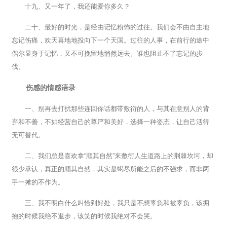
十九、又一年了，我还能爱你多久？
二十、最好的时光，是经由记忆粉饰的过往。我们会不由自主地
忘记伤痛，欢天喜地地投向下一个天国。过往的人事，在前行的途中
偶尔显身于记忆，又不可挽留地悄然远去。谁也阻止不了忘记的步
伐。
伤感的情感语录
一、别再去打扰那些连回你话都带敷衍的人，与其在意别人的背
弃和不善，不如经营自己的尊严和美好，选择一种姿态，让自己活得
无可替代。
二、我们总是喜欢拿“顺其自然”来敷衍人生道路上的荆棘坎坷，却
很少承认，真正的顺其自然，其实是竭尽所能之后的不强求，而非两
手一摊的不作为。
三、我不明白什么叫恰到好处，我只是不想辜负和被辜负，该拥
抱的时候我绝不退步，该笑的时候我绝对不会哭。