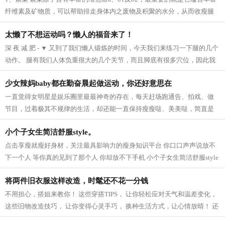
纤维素及矿物质，可以帮助排走身体内之废物及积聚的水分，从而收瘦腿
之效。 2、芝麻 芝麻它的亚麻仁油酸可以...
太懒了不想运动吗？懒人的福音来了！
深 夜 减 肥 - ▼ 又到了我们懒人锻炼的时间，今天我们来练习一下腿的几个
动作。 腿有我们人体负重很大的几个关节，而且脚底有很多穴位，因此我
们要多锻炼我们的脚，促进血液循...
少女辣妈baby都在勤奋晨起做运动，你还好意思在
一直觉得女明星是娱乐圈里最最神奇的存在，每天赶场跑通告、拍戏、做
节目，过着极其不规律的生活，却还能一直保持瘦瘦哒、美美哒，简直是
羡慕死我们这些凡人啦~老天爷爷太不公...
小个子女生简洁舒服style。
点击享瘦就瘦好身材，关注最具影响力的瘦身知识平台 你口口声声说放不
下一个人 等你真的见到了那个人 你却放不下手机 小个子女生简洁舒服style
模特身高159CM 165cm半熟女生的轻熟小性...
将两件旧衣服这样改造，时髦还不花一分钱
不用担心，搭姐来教你！ 这些穿搭TIPS， 让你轻松应对天气和温差变化，
这些旧物改造技巧， 让你变得心灵手巧， 换种生活方式，让心情放晴！ 还
等什么，快点学起来吧！ 针织衫 风...