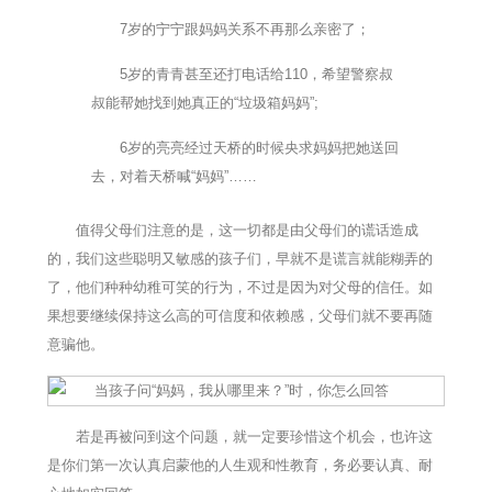
7岁的宁宁跟妈妈关系不再那么亲密了；
5岁的青青甚至还打电话给110，希望警察叔
叔能帮她找到她真正的“垃圾箱妈妈”;
6岁的亮亮经过天桥的时候央求妈妈把她送回
去，对着天桥喊“妈妈”……
值得父母们注意的是，这一切都是由父母们的谎话造成
的，我们这些聪明又敏感的孩子们，早就不是谎言就能糊弄的
了，他们种种幼稚可笑的行为，不过是因为对父母的信任。如
果想要继续保持这么高的可信度和依赖感，父母们就不要再随
意骗他。
若是再被问到这个问题，就一定要珍惜这个机会，也许这
是你们第一次认真启蒙他的人生观和性教育，务必要认真、耐