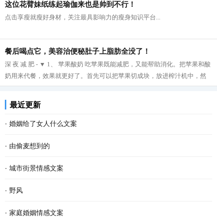
这位花臂妹纸练起瑜伽来也是帅到不行！
点击享瘦就瘦好身材，关注最具影响力的瘦身知识平台...
餐后喝点它，美容治便秘肚子上脂肪全没了！
深 夜 减 肥 - ▼ 1、 苹果酸奶 吃苹果既能减肥，又能帮助消化。把苹果和酸
奶用来代餐，效果就更好了。首先可以把苹果切成块，放进榨汁机中，然
后再把榨好的苹果汁与酸奶拌在一起...
最近更新
·
婚姻给了女人什么文案
·
由偷麦想到的
·
城市街景情感文案
·
野风
·
家庭婚姻情感文案