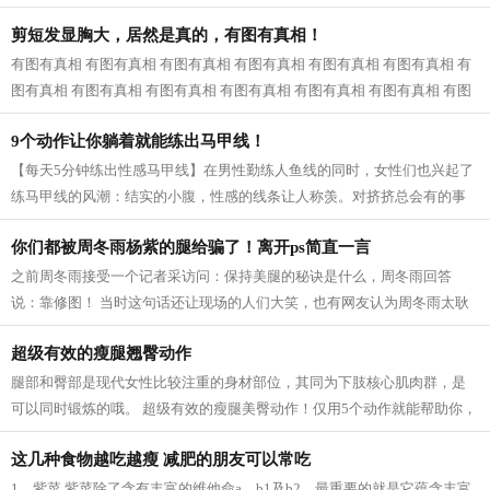
近一看，原来是婆婆和公公，我已经快...
剪短发显胸大，居然是真的，有图有真相！
有图有真相 有图有真相 有图有真相 有图有真相 有图有真相 有图有真相 有
图有真相 有图有真相 有图有真相 有图有真相 有图有真相 有图有真相 有图
有真相...
9个动作让你躺着就能练出马甲线！
【每天5分钟练出性感马甲线】在男性勤练人鱼线的同时，女性们也兴起了
练马甲线的风潮：结实的小腹，性感的线条让人称羡。对挤挤总会有的事
业线，拥有马甲线的女性呈现的体态更...
你们都被周冬雨杨紫的腿给骗了！离开ps简直一言
之前周冬雨接受一个记者采访问：保持美腿的秘诀是什么，周冬雨回答
说：靠修图！ 当时这句话还让现场的人们大笑，也有网友认为周冬雨太耿
直，然而，看了一些没有后期修的图片之...
超级有效的瘦腿翘臀动作
腿部和臀部是现代女性比较注重的身材部位，其同为下肢核心肌肉群，是
可以同时锻炼的哦。 超级有效的瘦腿美臀动作！仅用5个动作就能帮助你，
瘦出性感美腿，同时还塑造紧致翘臀...
这几种食物越吃越瘦 减肥的朋友可以常吃
1、紫菜 紫菜除了含有丰富的维他命a、b1及b2，最重要的就是它蕴含丰富