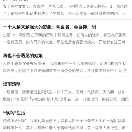
安全感的文案 1、喜欢你：乍见心欢，小别思念，久处仍怦然。 2、我想你
了，是那种打电话也解决不了的想念，是一定要见一面紧紧抱住的想。 3、
我爱这个世界上的三件事：太阳，月...
一个人越来越强大的迹象：常自省、会自律、能
生活 中，我们要在不断的历练中获得提升。任何人的强大，都是在积累到
一定程度后，由内而外的蜕变。那些最后变得强大的人，开始都有这三种
迹象。 常自省 人生 路上，每个人的境...
再也不会遇见的姑娘
人啊！总是在失去后感伤， 我原来有个一个心爱的姑娘，记得那时候的初
次遇见，她呢？不甚美颜却带着一脸傻傻的笑容，在怀揣着对高中 生活 的
向往，在人群中拥挤寻找着我的老师...
烟雨清明
一场夜雨，淅淅沥沥直到清晨才停了下来。雨后，气清新、天清明，枝头
飘落的“杏花雨”与拂过的“杨柳风”交织在一起，花落成雨，柳茂似烟，烟雨
清明寄深情。 清明，逐雨而来。...
“候鸟”生活
傍晚下班回家，我刚到单元楼下，就看见四五个中老年人围在一起叽叽喳
喳说着什么。其中，有两位老人穿着鲜艳的衣服，背上背着大旅行包。走