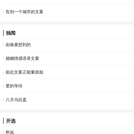
·
告别一个城市的文案
独闻
·
由偷麦想到的
·
婚姻情感语录文案
·
励志文案正能量鼓励
·
爱的等待
·
八月乌拉盖
开选
·
野风