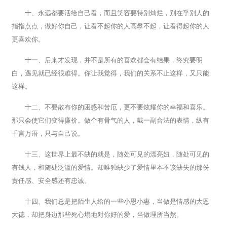
十、永远都要活给自己看，而且笑容要特别灿烂，别在乎别人的
指指点点，做好你自己，让看不起你的人高攀不起，让看得起你的人
更喜欢你。
十一、后来才发现，并不是所有的喜欢都会有结果，终究要明
白，遇见就已经很难得。你让我觉得，我们的关系不止这样，又只能
这样。
十二、不要散布你的困惑和苦厄，更不要炫耀你的幸福和喜乐。
那只会使它们变得廉价。做个有骨气的人，戴一副合法的表情，纵有
千言万语，只与自己说。
十三、这世界上最不缺的就是，随处可见的漂亮妞，随处可见的
有钱人，和随处泛滥的爱情。却唯独缺少了爱情里本不该缺失的那份
责任感、安全感还有忠诚。
十四、我们总是把陌生人给的一些小恩小惠，当做是情感的大恩
大德，却把身边那些死心塌地对你好的爱，当做理所当然。