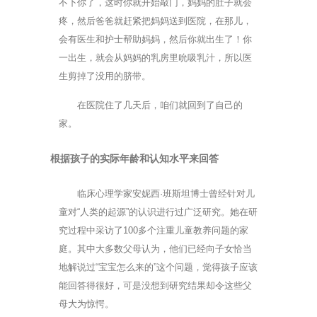
不下你了，这时你就开始敲门，妈妈的肚子就会
疼，然后爸爸就赶紧把妈妈送到医院，在那儿，
会有医生和护士帮助妈妈，然后你就出生了！你
一出生，就会从妈妈的乳房里吮吸乳汁，所以医
生剪掉了没用的脐带。
在医院住了几天后，咱们就回到了自己的
家。
根据孩子的实际年龄和认知水平来回答
临床心理学家安妮西·班斯坦博士曾经针对儿
童对“人类的起源”的认识进行过广泛研究。她在研
究过程中采访了100多个注重儿童教养问题的家
庭。其中大多数父母认为，他们已经向子女恰当
地解说过“宝宝怎么来的”这个问题，觉得孩子应该
能回答得很好，可是没想到研究结果却令这些父
母大为惊愕。